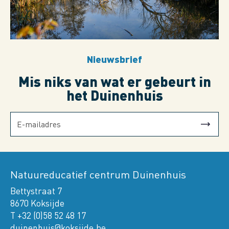
Nieuwsbrief
Mis niks van wat er gebeurt in
het Duinenhuis
Natuureducatief centrum Duinenhuis
Bettystraat 7
8670 Koksijde
T +32 (0)58 52 48 17
duinenhuis@koksijde.be