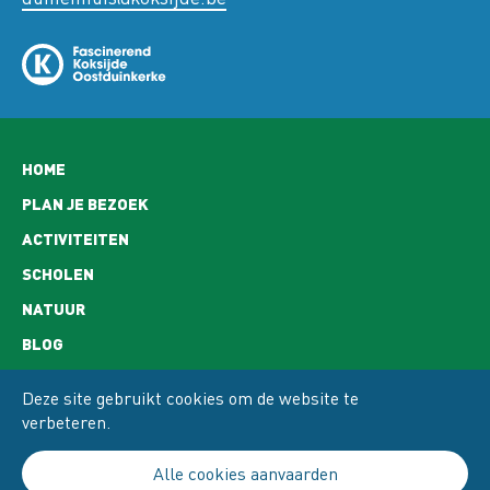
Hoofdnavigatie
HOME
PLAN JE BEZOEK
ACTIVITEITEN
SCHOLEN
NATUUR
BLOG
CONTACT
Deze site gebruikt cookies om de website te
OPENINGSUREN
verbeteren.
ADRES EN BEREIKBAARHEID
Alle cookies aanvaarden
PRIVACY