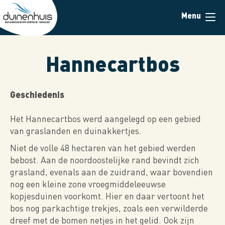
Overslaan
Menu
en
naar
de
inhoud
Hannecartbos
gaan
Geschiedenis
Het Hannecartbos werd aangelegd op een gebied
van graslanden en duinakkertjes.
Niet de volle 48 hectaren van het gebied werden
bebost. Aan de noordoostelijke rand bevindt zich
grasland, evenals aan de zuidrand, waar bovendien
nog een kleine zone vroegmiddeleeuwse
kopjesduinen voorkomt. Hier en daar vertoont het
bos nog parkachtige trekjes, zoals een verwilderde
dreef met de bomen netjes in het gelid. Ook zijn