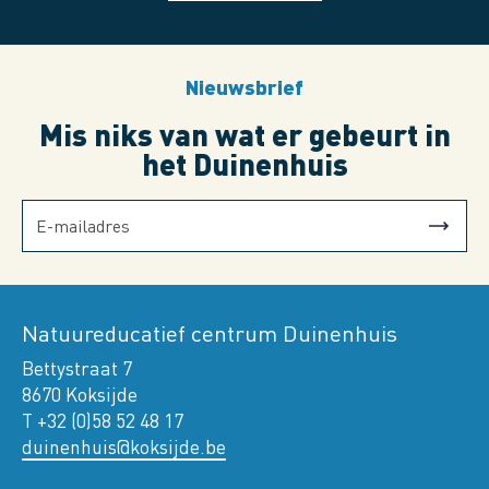
Nieuwsbrief
Mis niks van wat er gebeurt in
het Duinenhuis
Natuureducatief centrum Duinenhuis
Bettystraat 7
8670 Koksijde
T +32 (0)58 52 48 17
duinenhuis@koksijde.be