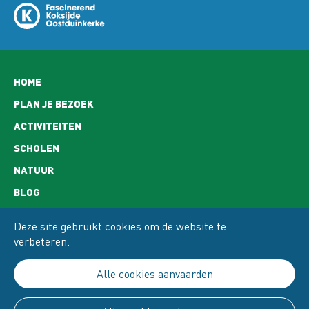
Hoofdnavigatie
HOME
PLAN JE BEZOEK
ACTIVITEITEN
SCHOLEN
NATUUR
BLOG
CONTACT
Deze site gebruikt cookies om de website te
OPENINGSUREN
verbeteren.
ADRES EN BEREIKBAARHEID
Alle cookies aanvaarden
PRIVACY
COOKIE POLICY